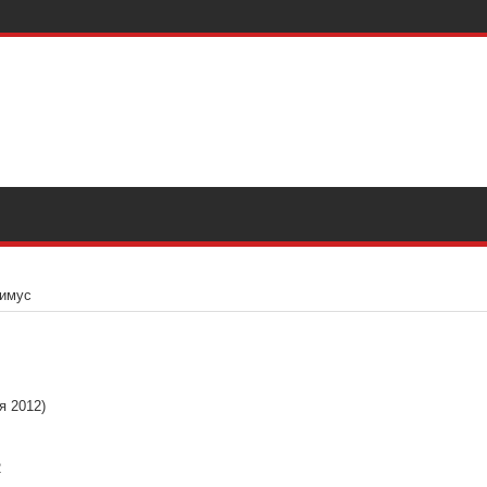
симус
я 2012)
2