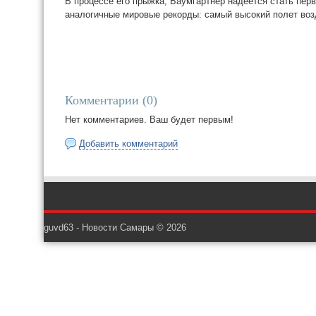
В процессе его прыжка, Баумгартнер надеется стать пер
аналогичные мировые рекорды: самый высокий полет возд
Комментарии (
0
)
Нет комментариев. Ваш будет первым!
Добавить комментарий
guvd63 - Новости Самары © 2026