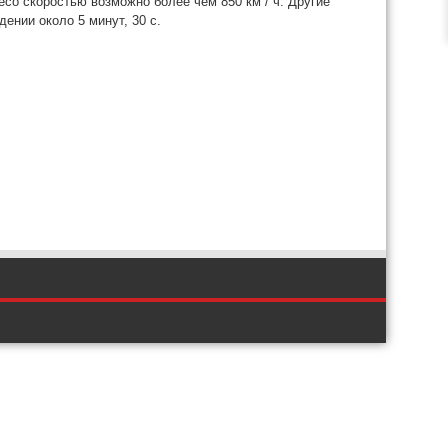
со скоростью возможно более чем 850 км / ч. Другие
ении около 5 минут, 30 с.