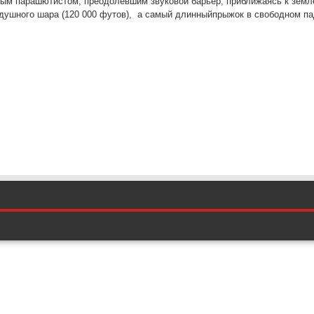
вым парашютистом, преодолевшим звуковой барьер, приближаясь к земле
ушного шара (120 000 футов), а самый длинныйпрыжок в свободном пад