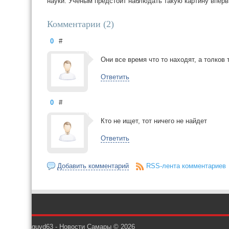
науки. Ученым предстоит наблюдать такую картину вперв
Комментарии (
2
)
0
#
Они все время что то находят, а толков 
Ответить
0
#
Кто не ищет, тот ничего не найдет
Ответить
Добавить комментарий
RSS-лента комментариев
guvd63 - Новости Самары © 2026