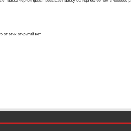
ые. Масса черной дыры превышает массу солнца более чем в 4000000 р
то от этих открытий нет