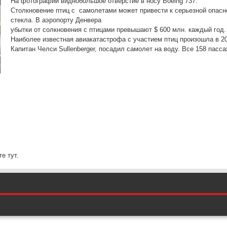
На фотографии виднобольшое отверстие в носу Boeing 737.
Столкновение птиц с самолетами может привести к серьезной опасн
стекла. В аэропорту Денвера
убытки от солкновения с птицами превышают $ 600 млн. каждый год.
Наиболее известная авиакатастрофа с участием птиц произошла в 20
Капитан Челси Sullenberger, посадил самолет на воду. Все 158 пасс
е тут.