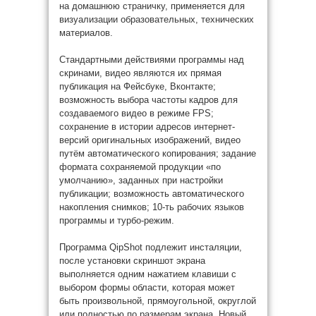
на домашнюю страничку, применяется для
визуализации образовательных, технических
материалов.
Стандартными действиями программы над
скринами, видео являются их прямая
публикация на Фейсбуке, Вконтакте;
возможность выбора частоты кадров для
создаваемого видео в режиме FPS;
сохранение в истории адресов интернет-
версий оригинальных изображений, видео
путём автоматического копирования; задание
формата сохраняемой продукции «по
умолчанию», заданных при настройки
публикации; возможность автоматического
накопления снимков; 10-ть рабочих языков
программы и турбо-режим.
Программа QipShot подлежит инсталяции,
после установки скриншот экрана
выполняется одним нажатием клавиши с
выбором формы области, которая может
быть произвольной, прямоугольной, округлой
или полностью по размерам экрана. Новый