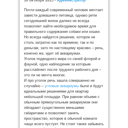
10 октября 2015 -
Администратор
Почти каждый современный человек мечтает
завести домашнего питомца, однако ритм
сегодняшней жизни далеко не всегда
позволяет найти необходимое время для
правильного содержания собаки или кошки.
Но всегда найдется решение, которое не
столь затратно как по времени, так и по
деньгам, зато по настоящему красиво – речь,
конечно же, идет об аквариумах.
Уголок подводного мира со своей флорой и
фауной, одно наблюдение за которым
расслабляет после трудного рабочего дня –
это ли не мечта многих.
И про уголок речь зашла совершенно не
случайно –
угловые аквариумы
были и будут
идеальными решениями для квартир
небольшой площади. При равном объеме с
обычным прямоугольным аквариумом они
обладают существенно меньшими
габаритами и позволяют занять
пространство, которое в обычной комнате
чаще всего пустует. Не стоит также забывать